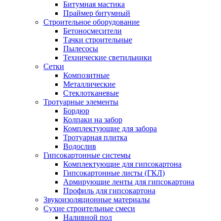
Битумная мастика
Праймер битумный
Строительное оборудование
Бетоносмесители
Тачки строительные
Пылесосы
Технические светильники
Сетки
Композитные
Металлические
Стеклотканевые
Тротуарные элементы
Бордюр
Колпаки на забор
Комплектующие для забора
Тротуарная плитка
Водослив
Гипсокартонные системы
Комплектующие для гипсокартона
Гипсокартонные листы (ГКЛ)
Армирующие ленты для гипсокартона
Профиль для гипсокартона
Звукоизоляционные материалы
Сухие строительные смеси
Наливной пол