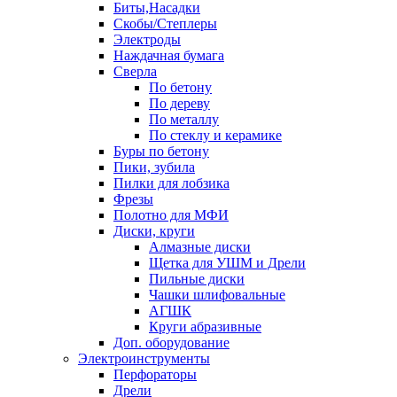
Биты,Насадки
Скобы/Степлеры
Электроды
Наждачная бумага
Сверла
По бетону
По дереву
По металлу
По стеклу и керамике
Буры по бетону
Пики, зубила
Пилки для лобзика
Фрезы
Полотно для МФИ
Диски, круги
Алмазные диски
Щетка для УШМ и Дрели
Пильные диски
Чашки шлифовальные
АГШК
Круги абразивные
Доп. оборудование
Электроинструменты
Перфораторы
Дрели