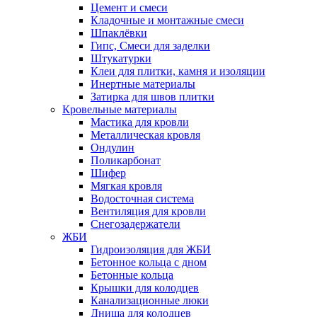
Цемент и смеси
Кладочные и монтажные смеси
Шпаклёвки
Гипс, Смеси для заделки
Штукатурки
Клеи для плитки, камня и изоляции
Инертные материалы
Затирка для швов плитки
Кровельные материалы
Мастика для кровли
Металлическая кровля
Ондулин
Поликарбонат
Шифер
Мягкая кровля
Водосточная система
Вентиляция для кровли
Снегозадержатели
ЖБИ
Гидроизоляция для ЖБИ
Бетонное кольца с дном
Бетонные кольца
Крышки для колодцев
Канализационные люки
Днища для колодцев