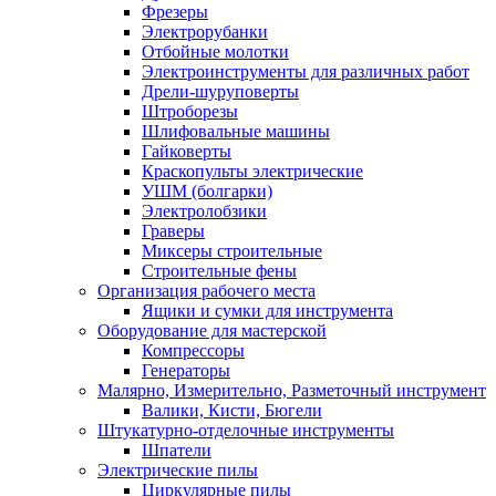
Фрезеры
Электрорубанки
Отбойные молотки
Электроинструменты для различных работ
Дрели-шуруповерты
Штроборезы
Шлифовальные машины
Гайковерты
Краскопульты электрические
УШМ (болгарки)
Электролобзики
Граверы
Миксеры строительные
Строительные фены
Организация рабочего места
Ящики и сумки для инструмента
Оборудование для мастерской
Компрессоры
Генераторы
Малярно, Измерительно, Разметочный инструмент
Валики, Кисти, Бюгели
Штукатурно-отделочные инструменты
Шпатели
Электрические пилы
Циркулярные пилы