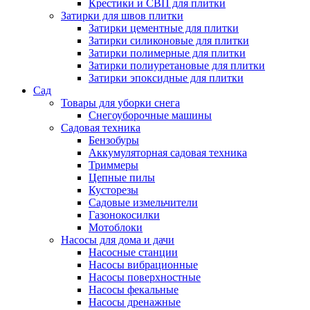
Крестики и СВП для плитки
Затирки для швов плитки
Затирки цементные для плитки
Затирки силиконовые для плитки
Затирки полимерные для плитки
Затирки полиуретановые для плитки
Затирки эпоксидные для плитки
Сад
Товары для уборки снега
Снегоуборочные машины
Садовая техника
Бензобуры
Аккумуляторная садовая техника
Триммеры
Цепные пилы
Кусторезы
Садовые измельчители
Газонокосилки
Мотоблоки
Насосы для дома и дачи
Насосные станции
Насосы вибрационные
Насосы поверхностные
Насосы фекальные
Насосы дренажные