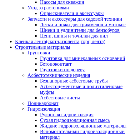
Насосы для скважин
Уход за растениями
Опрыскиватели и аксессуары
Запчасти и аксессуары для садовой техники
Лески и ножи для триммеров и мотокос
Шнеки и удлинители для бензобуров
Цепи, шины и точилки для пил
Клейкая лента(скотч,изолента,торц лента)
Строительные материалы
Грунтовки
Грунтовка для минеральных оснований
Бетоноконтакт
Грунтовки по дереву
Асбестотехнические изделия
Безнапорные асбестовые трубы
Асбестоцементные и полиэтиленовые
муфты
Асбестовые листы
Поликарбонат
Гидроизоляция
Рулонная гидроизоляция
Сухая гидроизоляционная смесь
Жидкие гидроизоляционные материалы
Вспомогательный гидроизоляционный
материал