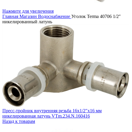
Нажмите для увеличения
Главная
Магазин
Водоснабжение
Уголок Terma 40706 1/2″
никелированный латунь
Пресс-тройник внутренняя резьба 16х1/2"х16 мм
никелированная латунь VTm.234.N.160416
Назад к товарам