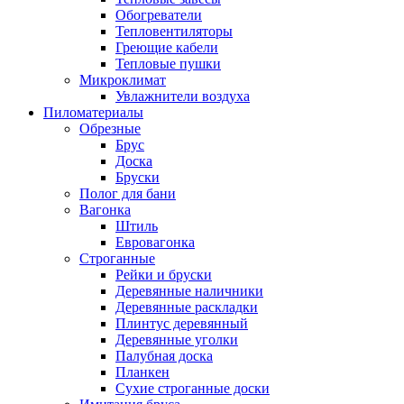
Обогреватели
Тепловентиляторы
Греющие кабели
Тепловые пушки
Микроклимат
Увлажнители воздуха
Пиломатериалы
Обрезные
Брус
Доска
Бруски
Полог для бани
Вагонка
Штиль
Евровагонка
Строганные
Рейки и бруски
Деревянные наличники
Деревянные раскладки
Плинтус деревянный
Деревянные уголки
Палубная доска
Планкен
Сухие строганные доски