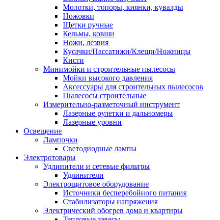
Молотки, топоры, киянки, кувалды
Ножовки
Щетки ручные
Кельмы, ковши
Ножи, лезвия
Кусачки/Пассатижи/Клещи/Ножницы
Кисти
Минимойки и строительные пылесосы
Мойки высокого давления
Аксессуары для строительных пылесосов
Пылесосы строительные
Измерительно-разметочный инструмент
Лазерные рулетки и дальномеры
Лазерные уровни
Освещение
Лампочки
Светодиодные лампы
Электротовары
Удлинители и сетевые фильтры
Удлинители
Электрощитовое оборудование
Источники бесперебойного питания
Стабилизаторы напряжения
Электрический обогрев дома и квартиры
Тепловые завесы