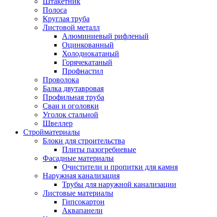
Штакетник
Полоса
Круглая труба
Листовой металл
Алюминиевый рифленый
Оцинкованный
Холоднокатаный
Горячекатаный
Профнастил
Проволока
Балка двутавровая
Профильная труба
Сваи и оголовки
Уголок стальной
Швеллер
Стройматериалы
Блоки для строительства
Плиты пазогребневые
Фасадные материалы
Очистители и пропитки для камня
Наружная канализация
Трубы для наружной канализации
Листовые материалы
Гипсокартон
Аквапанели