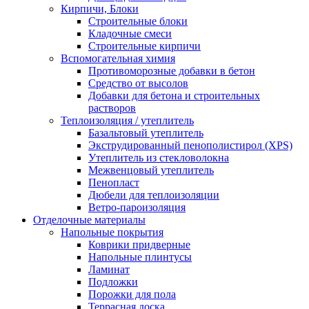
Кирпичи, Блоки
Строительные блоки
Кладочные смеси
Строительные кирпичи
Вспомогательная химия
Противоморозные добавки в бетон
Средство от высолов
Добавки для бетона и строительных
растворов
Теплоизоляция / утеплитель
Базальтовый утеплитель
Экструдированный пенополистирол (XPS)
Утеплитель из стекловолокна
Межвенцовый утеплитель
Пенопласт
Дюбели для теплоизоляции
Ветро-пароизоляция
Отделочные материалы
Напольные покрытия
Коврики придверные
Напольные плинтусы
Ламинат
Подложки
Порожки для пола
Террасная доска