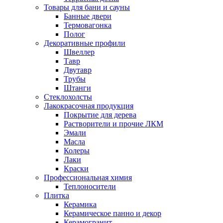
Товары для бани и сауны
Банные двери
Термовагонка
Полог
Декоративные профили
Швеллер
Тавр
Двутавр
Трубы
Штанги
Стеклохолсты
Лакокрасочная продукция
Покрытие для дерева
Растворители и прочие ЛКМ
Эмали
Масла
Колеры
Лаки
Краски
Профессиональная химия
Теплоносители
Плитка
Керамика
Керамическое панно и декор
Керамогранит