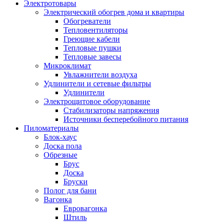
Электротовары
Электрический обогрев дома и квартиры
Обогреватели
Тепловентиляторы
Греющие кабели
Тепловые пушки
Тепловые завесы
Микроклимат
Увлажнители воздуха
Удлинители и сетевые фильтры
Удлинители
Электрощитовое оборудование
Стабилизаторы напряжения
Источники бесперебойного питания
Пиломатериалы
Блок-хаус
Доска пола
Обрезные
Брус
Доска
Бруски
Полог для бани
Вагонка
Евровагонка
Штиль