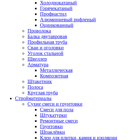
Холоднокатаный
Горячекатаный
Профнастил
Алюминиевый рифленый
Оцинкованный
Проволока
Балка двутавровая
Профильная труба
Сваи и оголовки
Уголок стальной
Швеллер
Арматура
Металлическая
Композитная
Штакетник
Полоса
Круглая труба
Стройматериалы
Сухие смеси и грунтовки
Смеси для пола
Штукатурки
Ремонтные смеси
Грунтовки
Шпаклёвки
Клеи для плитки, камня и изоляции