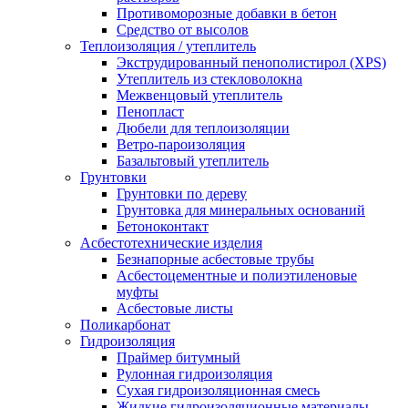
Противоморозные добавки в бетон
Средство от высолов
Теплоизоляция / утеплитель
Экструдированный пенополистирол (XPS)
Утеплитель из стекловолокна
Межвенцовый утеплитель
Пенопласт
Дюбели для теплоизоляции
Ветро-пароизоляция
Базальтовый утеплитель
Грунтовки
Грунтовки по дереву
Грунтовка для минеральных оснований
Бетоноконтакт
Асбестотехнические изделия
Безнапорные асбестовые трубы
Асбестоцементные и полиэтиленовые
муфты
Асбестовые листы
Поликарбонат
Гидроизоляция
Праймер битумный
Рулонная гидроизоляция
Сухая гидроизоляционная смесь
Жидкие гидроизоляционные материалы