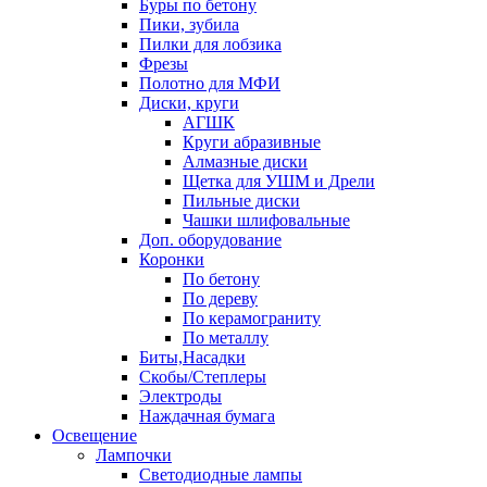
Буры по бетону
Пики, зубила
Пилки для лобзика
Фрезы
Полотно для МФИ
Диски, круги
АГШК
Круги абразивные
Алмазные диски
Щетка для УШМ и Дрели
Пильные диски
Чашки шлифовальные
Доп. оборудование
Коронки
По бетону
По дереву
По керамограниту
По металлу
Биты,Насадки
Скобы/Степлеры
Электроды
Наждачная бумага
Освещение
Лампочки
Светодиодные лампы