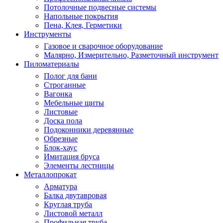
Потолочные подвесные системы
Напольные покрытия
Пена, Клея, Герметики
Инструменты
Газовое и сварочное оборудование
Малярно, Измерительно, Разметочный инструмент
Пиломатериалы
Полог для бани
Строганные
Вагонка
Мебельные щиты
Листовые
Доска пола
Подоконники деревянные
Обрезные
Блок-хаус
Имитация бруса
Элементы лестницы
Металлопрокат
Арматура
Балка двутавровая
Круглая труба
Листовой металл
Профильная труба