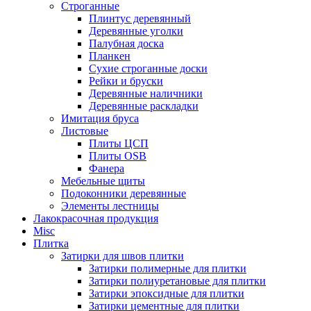
Строганные
Плинтус деревянный
Деревянные уголки
Палубная доска
Планкен
Сухие строганные доски
Рейки и бруски
Деревянные наличники
Деревянные раскладки
Имитация бруса
Листовые
Плиты ЦСП
Плиты OSB
Фанера
Мебельные щиты
Подоконники деревянные
Элементы лестницы
Лакокрасочная продукция
Misc
Плитка
Затирки для швов плитки
Затирки полимерные для плитки
Затирки полиуретановые для плитки
Затирки эпоксидные для плитки
Затирки цементные для плитки