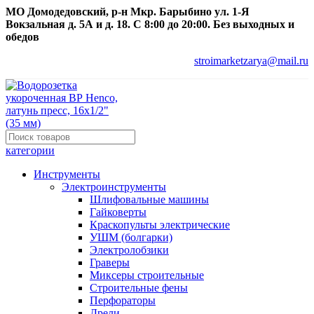
МО Домодедовский, р-н Мкр. Барыбино ул. 1-Я
Вокзальная д. 5А и д. 18. С 8:00 до 20:00. Без выходных и
обедов
stroimarketzarya@mail.ru
категории
Инструменты
Электроинструменты
Шлифовальные машины
Гайковерты
Краскопульты электрические
УШМ (болгарки)
Электролобзики
Граверы
Миксеры строительные
Строительные фены
Перфораторы
Дрели