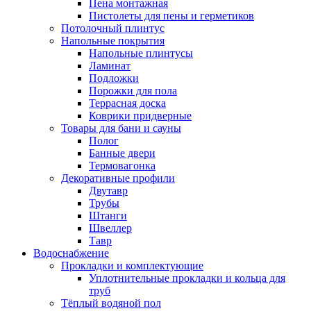
Пена монтажная
Пистолеты для пены и герметиков
Потолочный плинтус
Напольные покрытия
Напольные плинтусы
Ламинат
Подложки
Порожки для пола
Террасная доска
Коврики придверные
Товары для бани и сауны
Полог
Банные двери
Термовагонка
Декоративные профили
Двутавр
Трубы
Штанги
Швеллер
Тавр
Водоснабжение
Прокладки и комплектующие
Уплотнительные прокладки и кольца для
труб
Тёплый водяной пол