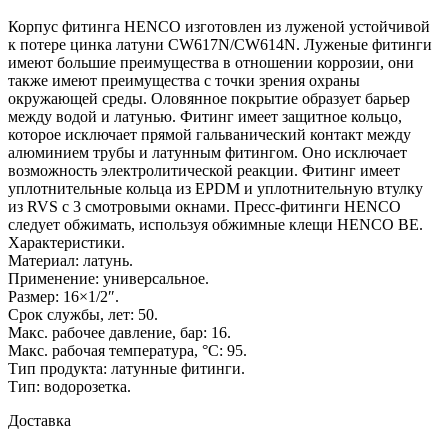
Корпус фитинга HENCO изготовлен из луженой устойчивой
к потере цинка латуни CW617N/CW614N. Луженые фитинги
имеют большие преимущества в отношении коррозии, они
также имеют преимущества с точки зрения охраны
окружающей среды. Оловянное покрытие образует барьер
между водой и латунью. Фитинг имеет защитное кольцо,
которое исключает прямой гальванический контакт между
алюминием трубы и латунным фитингом. Оно исключает
возможность электролитической реакции. Фитинг имеет
уплотнительные кольца из EPDM и уплотнительную втулку
из RVS с 3 смотровыми окнами. Пресс-фитинги HENCO
следует обжимать, используя обжимные клещи HENCO BE.
Характеристики.
Материал: латунь.
Применение: универсальное.
Размер: 16×1/2″.
Срок службы, лет: 50.
Макс. рабочее давление, бар: 16.
Макс. рабочая температура, °C: 95.
Тип продукта: латунные фитинги.
Тип: водорозетка.
Доставка