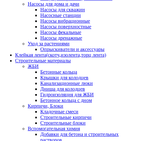
Насосы для дома и дачи
Насосы для скважин
Насосные станции
Насосы вибрационные
Насосы поверхностные
Насосы фекальные
Насосы дренажные
Уход за растениями
Опрыскиватели и аксессуары
Клейкая лента(скотч,изолента,торц лента)
Строительные материалы
ЖБИ
Бетонные кольца
Крышки для колодцев
Канализационные люки
Днища для колодцев
Гидроизоляция для ЖБИ
Бетонное кольца с дном
Кирпичи, Блоки
Кладочные смеси
Строительные кирпичи
Строительные блоки
Вспомогательная химия
Добавки для бетона и строительных
растворов