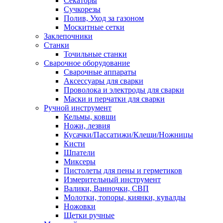
Секаторы
Сучкорезы
Полив, Уход за газоном
Москитные сетки
Заклепочники
Станки
Точильные станки
Сварочное оборудование
Сварочные аппараты
Аксессуары для сварки
Проволока и электроды для сварки
Маски и перчатки для сварки
Ручной инструмент
Кельмы, ковши
Ножи, лезвия
Кусачки/Пассатижи/Клещи/Ножницы
Кисти
Шпатели
Миксеры
Пистолеты для пены и герметиков
Измерительный инструмент
Валики, Ванночки, СВП
Молотки, топоры, киянки, кувалды
Ножовки
Щетки ручные