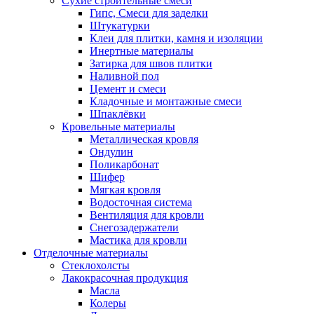
Сухие строительные смеси
Гипс, Смеси для заделки
Штукатурки
Клеи для плитки, камня и изоляции
Инертные материалы
Затирка для швов плитки
Наливной пол
Цемент и смеси
Кладочные и монтажные смеси
Шпаклёвки
Кровельные материалы
Металлическая кровля
Ондулин
Поликарбонат
Шифер
Мягкая кровля
Водосточная система
Вентиляция для кровли
Снегозадержатели
Мастика для кровли
Отделочные материалы
Стеклохолсты
Лакокрасочная продукция
Масла
Колеры