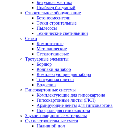
Битумная мастика
Праймер битумный
Строительное оборудование
Бетоносмесители
Тачки строительные
Пылесосы
Технические светильники
Сетки
Композитные
Металлические
Стеклотканевые
Тротуарные элементы
Бордюр
Колпаки на забор
Комплектующие для забора
Тротуарная плитка
Водослив
Гипсокартонные системы
Комплектующие для гипсокартона
Гипсокартонные листы (ГКЛ)
Армирующие ленты для гипсокартона
Профиль для гипсокартона
Звукоизоляционные материалы
Сухие строительные смеси
Наливной пол