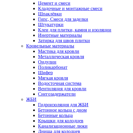
Цемент и смеси
Кладочные и монтажные смеси
Шпаклёвки
Гипс, Смеси для заделки
Штукатурки
Клеи для плитки, камня и изоляции
Инертные материалы
Затирка для швов плитки
Кровельные материалы
Мастика для кровли
Металлическая кровля
Ондулин
Поликарбонат
Шифер
Мягкая кровля
Водосточная система
Вентиляция для кровли
Снегозадержатели
ЖБИ
Гидроизоляция для ЖБИ
Бетонное кольца с дном
Бетонные кольца
Крышки для колодцев
Канализационные люки
Днища для колодцев