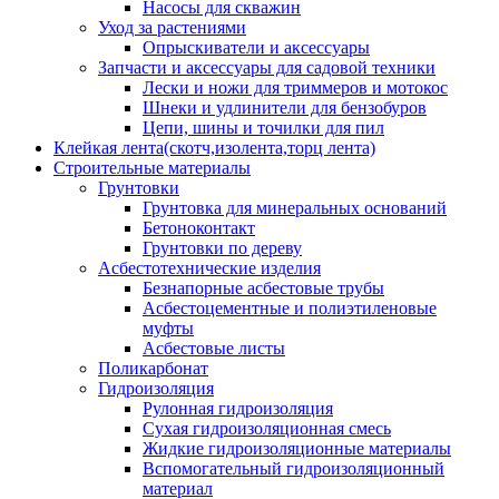
Насосы для скважин
Уход за растениями
Опрыскиватели и аксессуары
Запчасти и аксессуары для садовой техники
Лески и ножи для триммеров и мотокос
Шнеки и удлинители для бензобуров
Цепи, шины и точилки для пил
Клейкая лента(скотч,изолента,торц лента)
Строительные материалы
Грунтовки
Грунтовка для минеральных оснований
Бетоноконтакт
Грунтовки по дереву
Асбестотехнические изделия
Безнапорные асбестовые трубы
Асбестоцементные и полиэтиленовые
муфты
Асбестовые листы
Поликарбонат
Гидроизоляция
Рулонная гидроизоляция
Сухая гидроизоляционная смесь
Жидкие гидроизоляционные материалы
Вспомогательный гидроизоляционный
материал