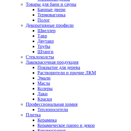
Товары для бани и сауны
Банные двери
Термовагонка
Полог
Декоративные профили
Швеллер
Тавр
Двутавр
Трубы
Штанги
Стеклохолсты
Лакокрасочная продукция
Покрытие для дерева
Растворители и прочие ЛКМ
Эмали
Масла
Колеры
Лаки
Краски
Профессиональная химия
Теплоносители
Плитка
Керамика
Керамическое панно и декор
Керамогранит