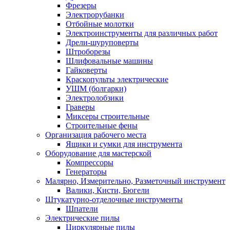
Фрезеры
Электрорубанки
Отбойные молотки
Электроинструменты для различных работ
Дрели-шуруповерты
Штроборезы
Шлифовальные машины
Гайковерты
Краскопульты электрические
УШМ (болгарки)
Электролобзики
Граверы
Миксеры строительные
Строительные фены
Организация рабочего места
Ящики и сумки для инструмента
Оборудование для мастерской
Компрессоры
Генераторы
Малярно, Измерительно, Разметочный инструмент
Валики, Кисти, Бюгели
Штукатурно-отделочные инструменты
Шпатели
Электрические пилы
Циркулярные пилы