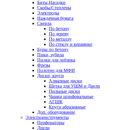
Биты,Насадки
Скобы/Степлеры
Электроды
Наждачная бумага
Сверла
По бетону
По дереву
По металлу
По стеклу и керамике
Буры по бетону
Пики, зубила
Пилки для лобзика
Фрезы
Полотно для МФИ
Диски, круги
Алмазные диски
Щетка для УШМ и Дрели
Пильные диски
Чашки шлифовальные
АГШК
Круги абразивные
Доп. оборудование
Электроинструменты
Перфораторы
Дрели