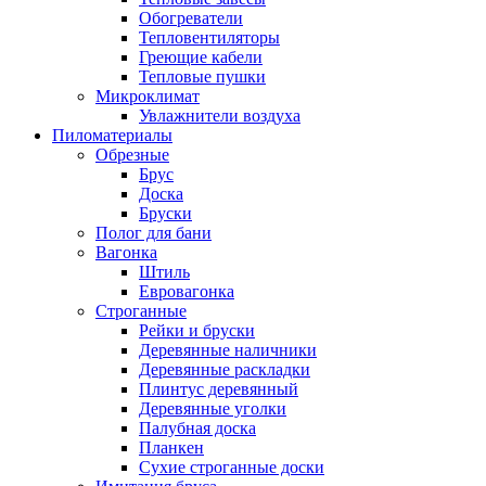
Обогреватели
Тепловентиляторы
Греющие кабели
Тепловые пушки
Микроклимат
Увлажнители воздуха
Пиломатериалы
Обрезные
Брус
Доска
Бруски
Полог для бани
Вагонка
Штиль
Евровагонка
Строганные
Рейки и бруски
Деревянные наличники
Деревянные раскладки
Плинтус деревянный
Деревянные уголки
Палубная доска
Планкен
Сухие строганные доски