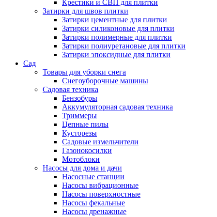
Крестики и СВП для плитки
Затирки для швов плитки
Затирки цементные для плитки
Затирки силиконовые для плитки
Затирки полимерные для плитки
Затирки полиуретановые для плитки
Затирки эпоксидные для плитки
Сад
Товары для уборки снега
Снегоуборочные машины
Садовая техника
Бензобуры
Аккумуляторная садовая техника
Триммеры
Цепные пилы
Кусторезы
Садовые измельчители
Газонокосилки
Мотоблоки
Насосы для дома и дачи
Насосные станции
Насосы вибрационные
Насосы поверхностные
Насосы фекальные
Насосы дренажные