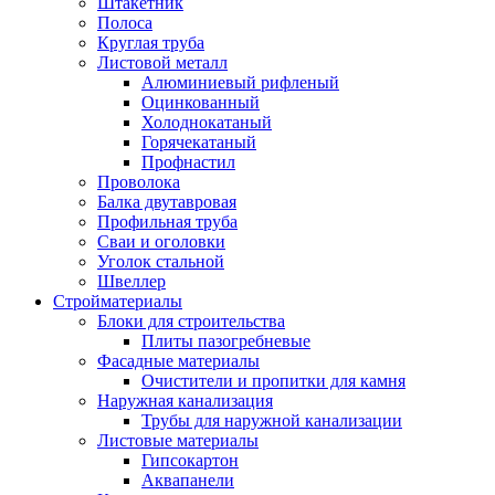
Штакетник
Полоса
Круглая труба
Листовой металл
Алюминиевый рифленый
Оцинкованный
Холоднокатаный
Горячекатаный
Профнастил
Проволока
Балка двутавровая
Профильная труба
Сваи и оголовки
Уголок стальной
Швеллер
Стройматериалы
Блоки для строительства
Плиты пазогребневые
Фасадные материалы
Очистители и пропитки для камня
Наружная канализация
Трубы для наружной канализации
Листовые материалы
Гипсокартон
Аквапанели