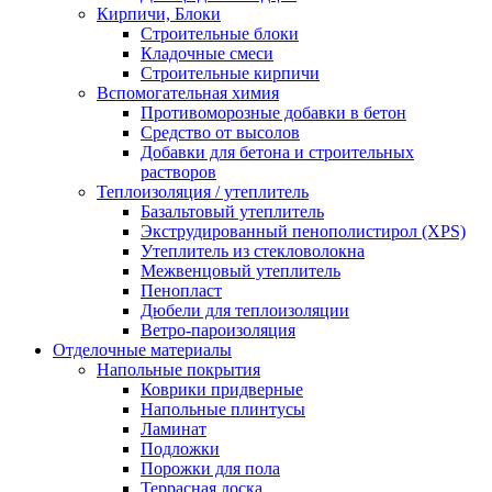
Кирпичи, Блоки
Строительные блоки
Кладочные смеси
Строительные кирпичи
Вспомогательная химия
Противоморозные добавки в бетон
Средство от высолов
Добавки для бетона и строительных
растворов
Теплоизоляция / утеплитель
Базальтовый утеплитель
Экструдированный пенополистирол (XPS)
Утеплитель из стекловолокна
Межвенцовый утеплитель
Пенопласт
Дюбели для теплоизоляции
Ветро-пароизоляция
Отделочные материалы
Напольные покрытия
Коврики придверные
Напольные плинтусы
Ламинат
Подложки
Порожки для пола
Террасная доска