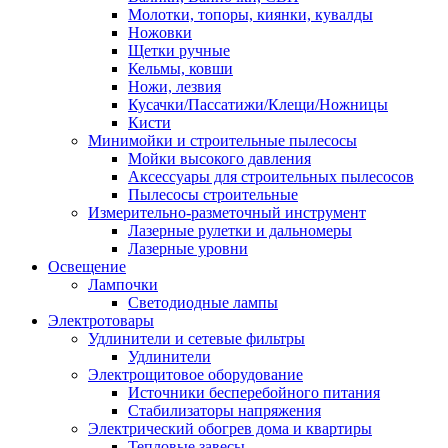
Молотки, топоры, киянки, кувалды
Ножовки
Щетки ручные
Кельмы, ковши
Ножи, лезвия
Кусачки/Пассатижи/Клещи/Ножницы
Кисти
Минимойки и строительные пылесосы
Мойки высокого давления
Аксессуары для строительных пылесосов
Пылесосы строительные
Измерительно-разметочный инструмент
Лазерные рулетки и дальномеры
Лазерные уровни
Освещение
Лампочки
Светодиодные лампы
Электротовары
Удлинители и сетевые фильтры
Удлинители
Электрощитовое оборудование
Источники бесперебойного питания
Стабилизаторы напряжения
Электрический обогрев дома и квартиры
Тепловые завесы