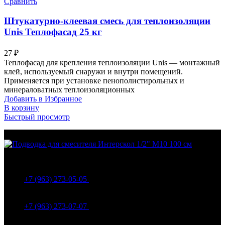
Сравнить
Штукатурно-клеевая смесь для теплоизоляции
Unis Теплофасад 25 кг
27
₽
Теплофасад для крепления теплоизоляции Unis — монтажный
клей, используемый снаружи и внутри помещений.
Применяется при установке пенополистирольных и
минераловатных теплоизоляционных
Добавить в Избранное
В корзину
Быстрый просмотр
МО Домодедовский р-н Мкр. Барыбино ул. 1-Я
Вокзальная д.5А
+7 (963) 273-05-05
МО Домодедовский р-н Мкр. Барыбино ул. 1-Я
Вокзальная д.18
+7 (963) 273-07-07
МО Домодедово мкр Белые столбы ул. Щебанцево, дом
86