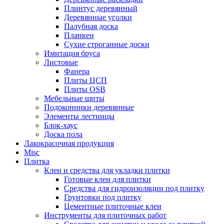
Плинтус деревянный
Деревянные уголки
Палубная доска
Планкен
Сухие строганные доски
Имитация бруса
Листовые
Фанера
Плиты ЦСП
Плиты OSB
Мебельные щиты
Подоконники деревянные
Элементы лестницы
Блок-хаус
Доска пола
Лакокрасочная продукция
Misc
Плитка
Клеи и средства для укладки плитки
Готовые клеи для плитки
Средства для гидроизоляции под плитку
Грунтовки под плитку
Цементные плиточные клеи
Инструменты для плиточных работ