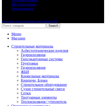
Пиломатериалы
Металлопрокат
Инструменты
2010-2024 © Интернет-магазин с лучшими ценами !
Создание и продвижение сайтов Parus DG
Search
Меню
Магазин
Строительные материалы
Асбестотехнические изделия
Гидроизоляция
Гипсокартонные системы
Грунтовки
Гидроизоляция
ЖБИ
Кровельные материалы
Кирпичи, Блоки
Строительное оборудование
Сухие строительные смеси
Сетки
Тротуарные элементы
Теплоизоляция / утеплитель
Отделочные материалы