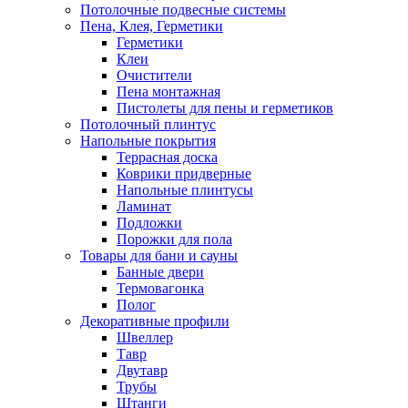
Потолочные подвесные системы
Пена, Клея, Герметики
Герметики
Клеи
Очистители
Пена монтажная
Пистолеты для пены и герметиков
Потолочный плинтус
Напольные покрытия
Террасная доска
Коврики придверные
Напольные плинтусы
Ламинат
Подложки
Порожки для пола
Товары для бани и сауны
Банные двери
Термовагонка
Полог
Декоративные профили
Швеллер
Тавр
Двутавр
Трубы
Штанги