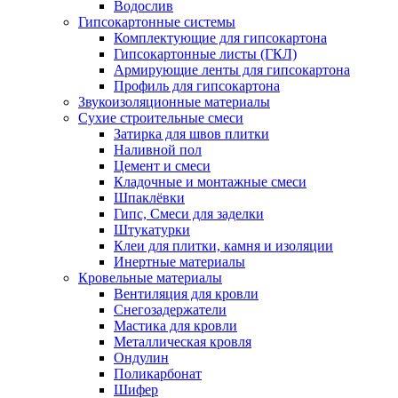
Водослив
Гипсокартонные системы
Комплектующие для гипсокартона
Гипсокартонные листы (ГКЛ)
Армирующие ленты для гипсокартона
Профиль для гипсокартона
Звукоизоляционные материалы
Сухие строительные смеси
Затирка для швов плитки
Наливной пол
Цемент и смеси
Кладочные и монтажные смеси
Шпаклёвки
Гипс, Смеси для заделки
Штукатурки
Клеи для плитки, камня и изоляции
Инертные материалы
Кровельные материалы
Вентиляция для кровли
Снегозадержатели
Мастика для кровли
Металлическая кровля
Ондулин
Поликарбонат
Шифер