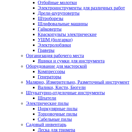
Отбойные молотки
Электроинструменты для различных работ
Дрели-шуруповерты
Штроборезы
Шлифовальные машины
Гайковерты
Краскопульты электрические
УШМ (болгарки)
Электролобзики
Граверы
Организация рабочего места
Ящики и сумки для инструмента
Оборудование для мастерской
Компрессоры
Генераторы
Малярно, Измерительно, Разметочный инструмент
Валики, Кисти, Бюгели
Штукатурно-отделочные инструменты
Шпатели
Электрические пилы
Циркулярные пилы
Торцовочные пилы
Сабельные пилы
Садовый инвентарь
Леска для тримера