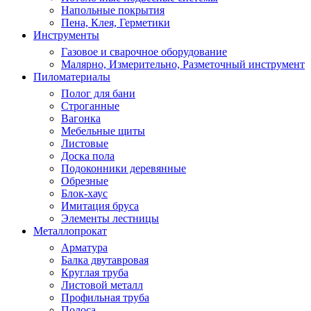
Напольные покрытия
Пена, Клея, Герметики
Инструменты
Газовое и сварочное оборудование
Малярно, Измерительно, Разметочный инструмент
Пиломатериалы
Полог для бани
Строганные
Вагонка
Мебельные щиты
Листовые
Доска пола
Подоконники деревянные
Обрезные
Блок-хаус
Имитация бруса
Элементы лестницы
Металлопрокат
Арматура
Балка двутавровая
Круглая труба
Листовой металл
Профильная труба
Полоса