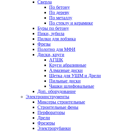
Сверла
По бетону
По дереву
По металлу
По стеклу и керамике
Буры по бетону
Пики, зубила
Пилки для лобзика
Фрезы
Полотно для МФИ
Диски, круги
АГШК
Круги абразивные
Алмазные диски
Щетка для УШМ и Дрели
Пильные диски
Чашки шлифовальные
Доп. оборудование
Электроинструменты
Миксеры строительные
Строительные фены
Перфораторы
Дрели
Фрезеры
Электрорубанки