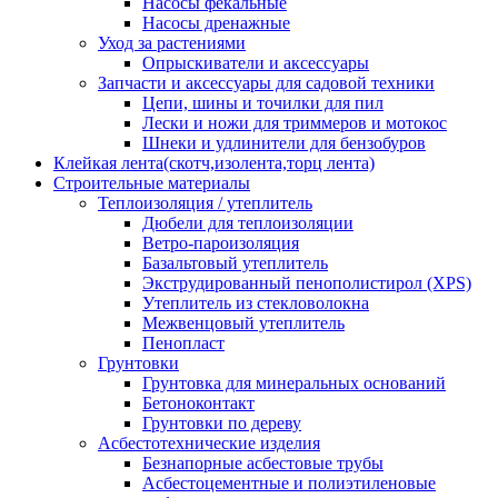
Насосы фекальные
Насосы дренажные
Уход за растениями
Опрыскиватели и аксессуары
Запчасти и аксессуары для садовой техники
Цепи, шины и точилки для пил
Лески и ножи для триммеров и мотокос
Шнеки и удлинители для бензобуров
Клейкая лента(скотч,изолента,торц лента)
Строительные материалы
Теплоизоляция / утеплитель
Дюбели для теплоизоляции
Ветро-пароизоляция
Базальтовый утеплитель
Экструдированный пенополистирол (XPS)
Утеплитель из стекловолокна
Межвенцовый утеплитель
Пенопласт
Грунтовки
Грунтовка для минеральных оснований
Бетоноконтакт
Грунтовки по дереву
Асбестотехнические изделия
Безнапорные асбестовые трубы
Асбестоцементные и полиэтиленовые