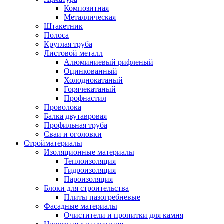
Композитная
Металлическая
Штакетник
Полоса
Круглая труба
Листовой металл
Алюминиевый рифленый
Оцинкованный
Холоднокатаный
Горячекатаный
Профнастил
Проволока
Балка двутавровая
Профильная труба
Сваи и оголовки
Стройматериалы
Изоляционные материалы
Теплоизоляция
Гидроизоляция
Пароизоляция
Блоки для строительства
Плиты пазогребневые
Фасадные материалы
Очистители и пропитки для камня