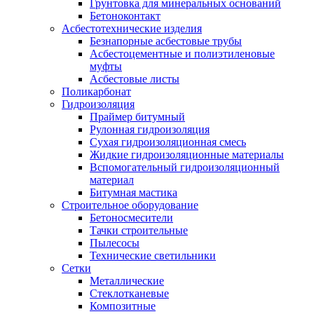
Грунтовка для минеральных оснований
Бетоноконтакт
Асбестотехнические изделия
Безнапорные асбестовые трубы
Асбестоцементные и полиэтиленовые
муфты
Асбестовые листы
Поликарбонат
Гидроизоляция
Праймер битумный
Рулонная гидроизоляция
Сухая гидроизоляционная смесь
Жидкие гидроизоляционные материалы
Вспомогательный гидроизоляционный
материал
Битумная мастика
Строительное оборудование
Бетоносмесители
Тачки строительные
Пылесосы
Технические светильники
Сетки
Металлические
Стеклотканевые
Композитные