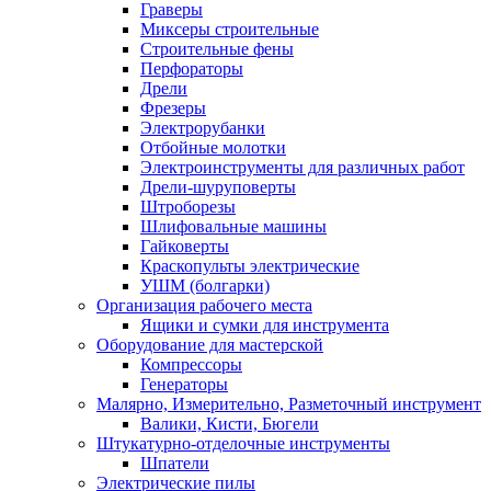
Граверы
Миксеры строительные
Строительные фены
Перфораторы
Дрели
Фрезеры
Электрорубанки
Отбойные молотки
Электроинструменты для различных работ
Дрели-шуруповерты
Штроборезы
Шлифовальные машины
Гайковерты
Краскопульты электрические
УШМ (болгарки)
Организация рабочего места
Ящики и сумки для инструмента
Оборудование для мастерской
Компрессоры
Генераторы
Малярно, Измерительно, Разметочный инструмент
Валики, Кисти, Бюгели
Штукатурно-отделочные инструменты
Шпатели
Электрические пилы