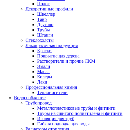
Полог
Декоративные профили
Швеллер
Тавр
Двутавр
Трубы
Штанги
Стеклохолсты
Лакокрасочная продукция
Краски
Покрытие для дерева
Растворители и прочие ЛКМ
Эмали
Масла
Колеры
Лаки
Профессиональная химия
Теплоносители
Водоснабжение
Трубопровод
Металлопластиковые трубы и фитинги
Трубы из сшитого полиэтилена и фитинги
Изоляция для труб
Гибкая подводка для воды
Радиаторы отопления