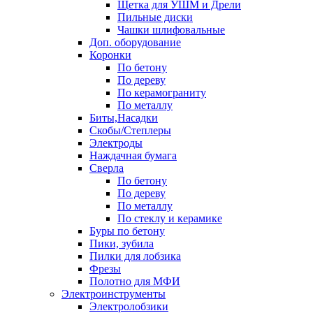
Щетка для УШМ и Дрели
Пильные диски
Чашки шлифовальные
Доп. оборудование
Коронки
По бетону
По дереву
По керамограниту
По металлу
Биты,Насадки
Скобы/Степлеры
Электроды
Наждачная бумага
Сверла
По бетону
По дереву
По металлу
По стеклу и керамике
Буры по бетону
Пики, зубила
Пилки для лобзика
Фрезы
Полотно для МФИ
Электроинструменты
Электролобзики