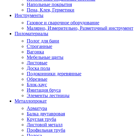
Напольные покрытия
Пена, Клея, Герметики
Инструменты
Газовое и сварочное оборудование
Малярно, Измерительно, Разметочный инструмент
Пиломатериалы
Полог для бани
Строганные
Вагонка
Мебельные щиты
Листовые
Доска пола
Подоконники деревянные
Обрезные
Блок-хаус
Имитация бруса
Элементы лестницы
Металлопрокат
Арматура
Балка двутавровая
Круглая труба
Листовой металл
Профильная труба
Полоса