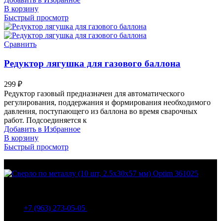
В корзину
Быстрый просмотр
Сравнить
Редуктор лягушка для газового баллона
299
₽
Редуктор газовый предназначен для автоматического
регулирования, поддержания и формирования необходимого
давления, поступающего из баллона во время сварочных
работ. Подсоединяется к
Добавить в Избранное
В корзину
Быстрый просмотр
МО Домодедовский р-н Мкр. Барыбино ул. 1-Я
Вокзальная д.5А
+7 (963) 273-05-05
МО Домодедовский р-н Мкр. Барыбино ул. 1-Я