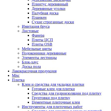
Плинтус деревянный
Деревянные уголки
Палубная доска
Планкен
Сухие строганные доски
Имитация бруса
Листовые
Фанера
Плиты ЦСП
Плиты OSB
Мебельные щиты
Подоконники деревянные
Элементы лестницы
Блок-хаус
Доска пола
Лакокрасочная продукция
Misc
Плитка
Клеи и средства для укладки плитки
Готовые клеи для плитки
Средства для гидроизоляции под плитку
Грунтовки под плитку
Цементные плиточные клеи
Инструменты для плиточных работ