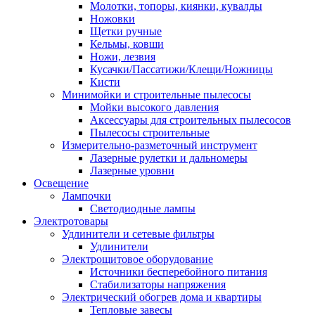
Молотки, топоры, киянки, кувалды
Ножовки
Щетки ручные
Кельмы, ковши
Ножи, лезвия
Кусачки/Пассатижи/Клещи/Ножницы
Кисти
Минимойки и строительные пылесосы
Мойки высокого давления
Аксессуары для строительных пылесосов
Пылесосы строительные
Измерительно-разметочный инструмент
Лазерные рулетки и дальномеры
Лазерные уровни
Освещение
Лампочки
Светодиодные лампы
Электротовары
Удлинители и сетевые фильтры
Удлинители
Электрощитовое оборудование
Источники бесперебойного питания
Стабилизаторы напряжения
Электрический обогрев дома и квартиры
Тепловые завесы