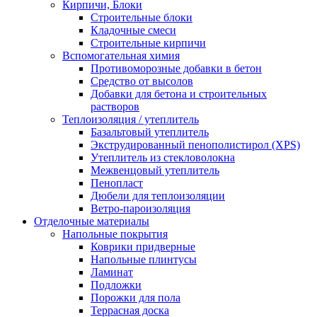
Кирпичи, Блоки
Строительные блоки
Кладочные смеси
Строительные кирпичи
Вспомогательная химия
Противоморозные добавки в бетон
Средство от высолов
Добавки для бетона и строительных
растворов
Теплоизоляция / утеплитель
Базальтовый утеплитель
Экструдированный пенополистирол (XPS)
Утеплитель из стекловолокна
Межвенцовый утеплитель
Пенопласт
Дюбели для теплоизоляции
Ветро-пароизоляция
Отделочные материалы
Напольные покрытия
Коврики придверные
Напольные плинтусы
Ламинат
Подложки
Порожки для пола
Террасная доска