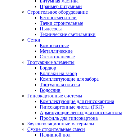
Битумная мастика
Праймер битумный
Строительное оборудование
Бетоносмесители
Тачки строительные
Пылесосы
Технические светильники
Сетки
Композитные
Металлические
Стеклотканевые
Тротуарные элементы
Бордюр
Колпаки на забор
Комплектующие для забора
Тротуарная плитка
Водослив
Гипсокартонные системы
Комплектующие для гипсокартона
Гипсокартонные листы (ГКЛ)
Армирующие ленты для гипсокартона
Профиль для гипсокартона
Звукоизоляционные материалы
Сухие строительные смеси
Наливной пол