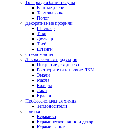
Товары для бани и сауны
Банные двери
Термовагонка
Полог
Декоративные профили
Швеллер
Тавр
Двутавр
Трубы
Штанги
Стеклохолсты
Лакокрасочная продукция
Покрытие для дерева
Растворители и прочие ЛКМ
Эмали
Масла
Колеры
Лаки
Краски
Профессиональная химия
Теплоносители
Плитка
Керамика
Керамическое панно и декор
Керамогранит