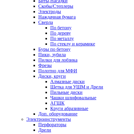
Биты,Насадки
Скобы/Степлеры
Электроды
Наждачная бумага
Сверла
По бетону
По дереву
По металлу
По стеклу и керамике
Буры по бетону
Пики, зубила
Пилки для лобзика
Фрезы
Полотно для МФИ
Диски, круги
Алмазные диски
Щетка для УШМ и Дрели
Пильные диски
Чашки шлифовальные
АГШК
Круги абразивные
Доп. оборудование
Электроинструменты
Перфораторы
Дрели