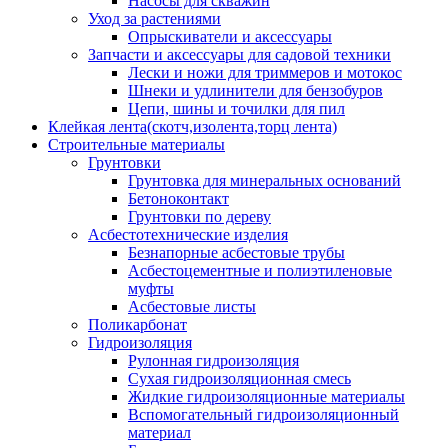
Насосы для скважин
Уход за растениями
Опрыскиватели и аксессуары
Запчасти и аксессуары для садовой техники
Лески и ножи для триммеров и мотокос
Шнеки и удлинители для бензобуров
Цепи, шины и точилки для пил
Клейкая лента(скотч,изолента,торц лента)
Строительные материалы
Грунтовки
Грунтовка для минеральных оснований
Бетоноконтакт
Грунтовки по дереву
Асбестотехнические изделия
Безнапорные асбестовые трубы
Асбестоцементные и полиэтиленовые
муфты
Асбестовые листы
Поликарбонат
Гидроизоляция
Рулонная гидроизоляция
Сухая гидроизоляционная смесь
Жидкие гидроизоляционные материалы
Вспомогательный гидроизоляционный
материал