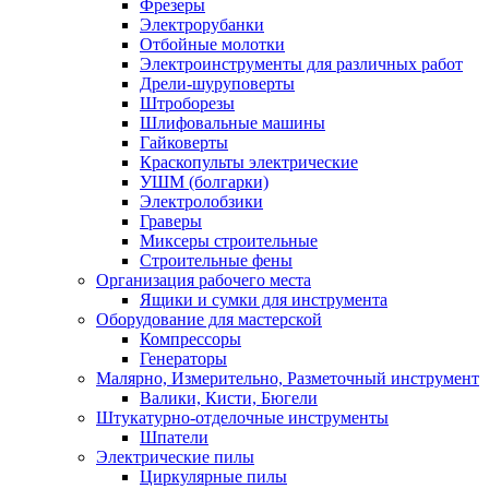
Фрезеры
Электрорубанки
Отбойные молотки
Электроинструменты для различных работ
Дрели-шуруповерты
Штроборезы
Шлифовальные машины
Гайковерты
Краскопульты электрические
УШМ (болгарки)
Электролобзики
Граверы
Миксеры строительные
Строительные фены
Организация рабочего места
Ящики и сумки для инструмента
Оборудование для мастерской
Компрессоры
Генераторы
Малярно, Измерительно, Разметочный инструмент
Валики, Кисти, Бюгели
Штукатурно-отделочные инструменты
Шпатели
Электрические пилы
Циркулярные пилы