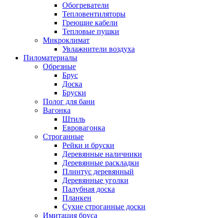
Обогреватели
Тепловентиляторы
Греющие кабели
Тепловые пушки
Микроклимат
Увлажнители воздуха
Пиломатериалы
Обрезные
Брус
Доска
Бруски
Полог для бани
Вагонка
Штиль
Евровагонка
Строганные
Рейки и бруски
Деревянные наличники
Деревянные раскладки
Плинтус деревянный
Деревянные уголки
Палубная доска
Планкен
Сухие строганные доски
Имитация бруса