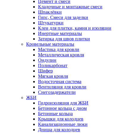
Цемент и смеси
Кладочные и монтажные смеси
Шпаклёвки
Гипс, Смеси для заделки
Штукатурки
Клеи для плитки, камня и изоляции
Инертные материалы
Затирка для швов плитки
Кровельные материалы
Мастика для кровли
Металлическая кровля
Ондулин
Поликарбонат
Шифер
Мягкая кровля
Водосточная система
Вентиляция для кровли
Снегозадержатели
ЖБИ
Гидроизоляция для ЖБИ
Бетонное кольца с дном
Бетонные кольца
Крышки для колодцев
Канализационные люки
Днища для колодцев