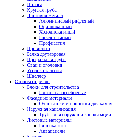
Полоса
Круглая труба
Листовой металл
Алюминиевый рифленый
Оцинкованный
Холоднокатаный
Горячекатаный
Профнастил
Проволока
Балка двутавровая
Профильная труба
Сваи и оголовки
Уголок стальной
Швеллер
Стройматериалы
Блоки для строительства
Плиты пазогребневые
Фасадные материалы
Очистители и пропитки для камня
Наружная канализация
Трубы для наружной канализации
Листовые материалы
Гипсокартон
Аквапанели
Кровля