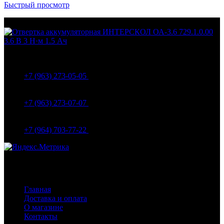
Быстрый просмотр
МО Домодедовский р-н Мкр. Барыбино ул. 1-Я
Вокзальная д.5А
+7 (963) 273-05-05
МО Домодедовский р-н Мкр. Барыбино ул. 1-Я
Вокзальная д.18
+7 (963) 273-07-07
МО Домодедово мкр Белые столбы ул. Щебанцево, дом
86
+7 (964) 703-77-22
Навигация
Главная
Доставка и оплата
О магазине
Контакты