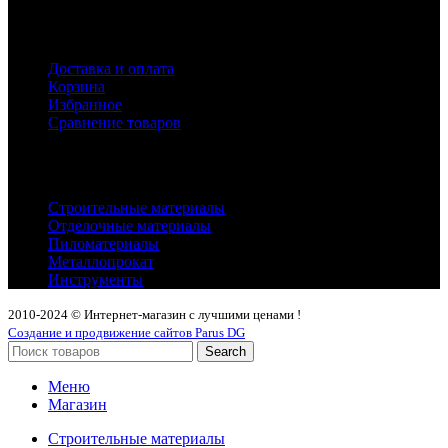
Покупателям
Доставка и оплата
Корзина
Избранное
Сравнение товаров
Каталог
Строительные материалы
Отделочные материалы
Пиломатериалы
Металлопрокат
Инструменты
2010-2024 © Интернет-магазин с лучшими ценами !
Создание и продвижение сайтов Parus DG
Search
Меню
Магазин
Строительные материалы