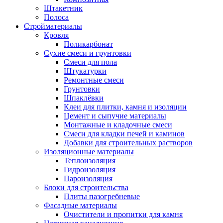
Штакетник
Полоса
Стройматериалы
Кровля
Поликарбонат
Сухие смеси и грунтовки
Смеси для пола
Штукатурки
Ремонтные смеси
Грунтовки
Шпаклёвки
Клеи для плитки, камня и изоляции
Цемент и сыпучие материалы
Монтажные и кладочные смеси
Смеси для кладки печей и каминов
Добавки для строительных растворов
Изоляционные материалы
Теплоизоляция
Гидроизоляция
Пароизоляция
Блоки для строительства
Плиты пазогребневые
Фасадные материалы
Очистители и пропитки для камня