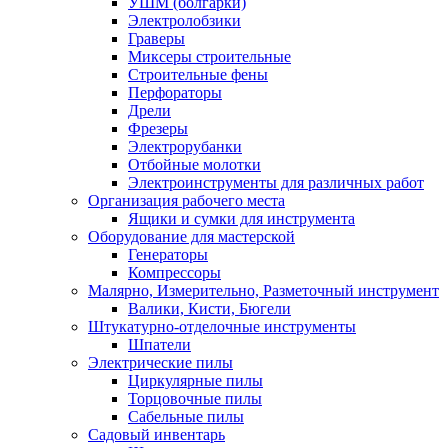
УШМ (болгарки)
Электролобзики
Граверы
Миксеры строительные
Строительные фены
Перфораторы
Дрели
Фрезеры
Электрорубанки
Отбойные молотки
Электроинструменты для различных работ
Организация рабочего места
Ящики и сумки для инструмента
Оборудование для мастерской
Генераторы
Компрессоры
Малярно, Измерительно, Разметочный инструмент
Валики, Кисти, Бюгели
Штукатурно-отделочные инструменты
Шпатели
Электрические пилы
Циркулярные пилы
Торцовочные пилы
Сабельные пилы
Садовый инвентарь