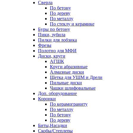
Сверла
По бетону
По дереву
По металлу
По стеклу и керамике
Буры по бетону
Пики, зубила
Пилки для лобзика
Фрезы
Полотно для МФИ
Диски, круги
АГШК
Круги абразивные
Алмазные диски
Щетка для УШМ и Дрели
Пильные диски
Чашки шлифовальные
Доп. оборудование
Коронки
По керамограниту
По металлу
По бетону
По дереву
Биты,Насадки
Скобы/Степлеры