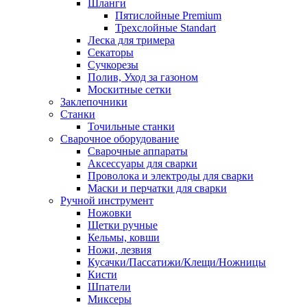
Шланги
Пятислойные Premium
Трехслойные Standart
Леска для тримера
Секаторы
Сучкорезы
Полив, Уход за газоном
Москитные сетки
Заклепочники
Станки
Точильные станки
Сварочное оборудование
Сварочные аппараты
Аксессуары для сварки
Проволока и электроды для сварки
Маски и перчатки для сварки
Ручной инструмент
Ножовки
Щетки ручные
Кельмы, ковши
Ножи, лезвия
Кусачки/Пассатижи/Клещи/Ножницы
Кисти
Шпатели
Миксеры