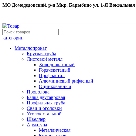
МО Домодедовский, р-н Мкр. Барыбино ул. 1-Я Вокзальная д. 
категории
Металлопрокат
Круглая труба
Листовой металл
Холоднокатаный
Горячекатаный
Профнастил
Алюминиевый рифленый
Оцинкованный
Проволока
Балка двутавровая
Профильная труба
Сваи и оголовки
Уголок стальной
Швеллер
Арматура
Металлическая
Композитная