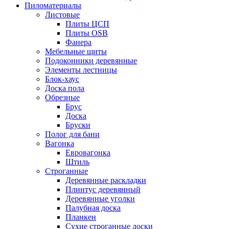
Пиломатериалы
Листовые
Плиты ЦСП
Плиты OSB
Фанера
Мебельные щиты
Подоконники деревянные
Элементы лестницы
Блок-хаус
Доска пола
Обрезные
Брус
Доска
Бруски
Полог для бани
Вагонка
Евровагонка
Штиль
Строганные
Деревянные раскладки
Плинтус деревянный
Деревянные уголки
Палубная доска
Планкен
Сухие строганные доски