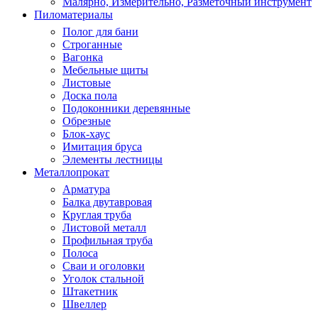
Малярно, Измерительно, Разметочный инструмент
Пиломатериалы
Полог для бани
Строганные
Вагонка
Мебельные щиты
Листовые
Доска пола
Подоконники деревянные
Обрезные
Блок-хаус
Имитация бруса
Элементы лестницы
Металлопрокат
Арматура
Балка двутавровая
Круглая труба
Листовой металл
Профильная труба
Полоса
Сваи и оголовки
Уголок стальной
Штакетник
Швеллер