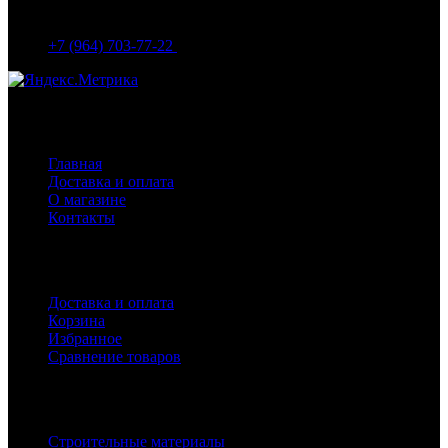
МО Домодедово мкр Белые столбы ул. Щебанцево, дом
86
+7 (964) 703-77-22
Навигация
Главная
Доставка и оплата
О магазине
Контакты
Покупателям
Доставка и оплата
Корзина
Избранное
Сравнение товаров
Каталог
Строительные материалы