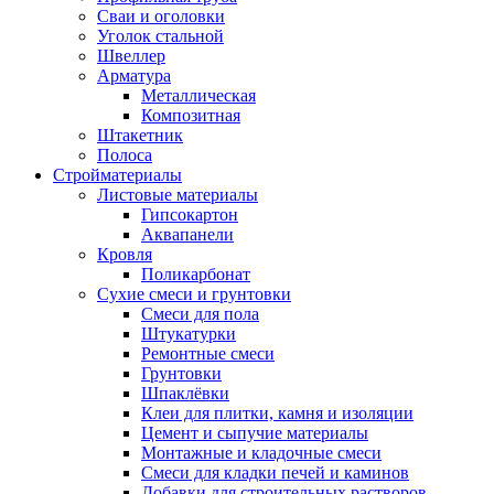
Сваи и оголовки
Уголок стальной
Швеллер
Арматура
Металлическая
Композитная
Штакетник
Полоса
Стройматериалы
Листовые материалы
Гипсокартон
Аквапанели
Кровля
Поликарбонат
Сухие смеси и грунтовки
Смеси для пола
Штукатурки
Ремонтные смеси
Грунтовки
Шпаклёвки
Клеи для плитки, камня и изоляции
Цемент и сыпучие материалы
Монтажные и кладочные смеси
Смеси для кладки печей и каминов
Добавки для строительных растворов