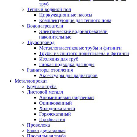
труб
Тёплый водяной пол
Циркуляционные насосы
Комплектующие для тёплого пола
Водонагреватели
Электрические водонагреватели
накопительные
Трубопровод
Металлопластиковые трубы и фитинги
Трубы из сшитого полиэтилена и фитинги
Изоляция для труб
Гибкая подводка для воды
Радиаторы отопления
Аксессуары для радиаторов
Металлопрокат
Круглая труба
Листовой металл
Алюминиевый рифленый
Оцинкованный
Холоднокатаный
Горячекатаный
Профнастил
Проволока
Балка двутавровая
Профильная труба