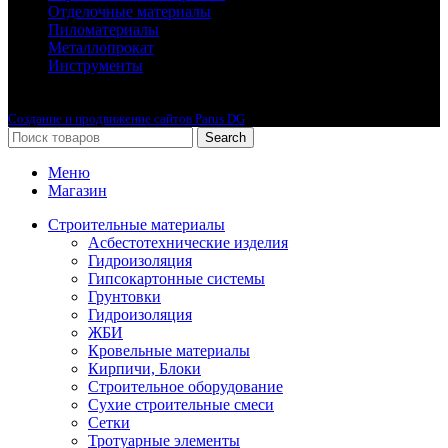
Отделочные материалы
Пиломатериалы
Металлопрокат
Инструменты
2010-2024 © Интернет-магазин с лучшими ценами !
Создание и продвижение сайтов Parus DG
Search
Меню
Магазин
Строительные материалы
Асбестотехнические изделия
Гидроизоляция
Гипсокартонные системы
Грунтовки
Гидроизоляция
ЖБИ
Кровельные материалы
Кирпичи, Блоки
Строительное оборудование
Сухие строительные смеси
Сетки
Тротуарные элементы