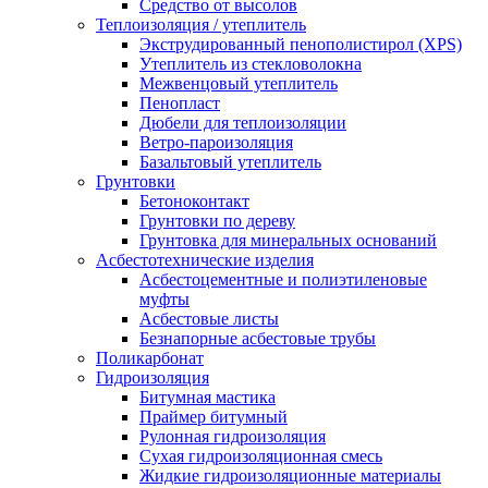
Средство от высолов
Теплоизоляция / утеплитель
Экструдированный пенополистирол (XPS)
Утеплитель из стекловолокна
Межвенцовый утеплитель
Пенопласт
Дюбели для теплоизоляции
Ветро-пароизоляция
Базальтовый утеплитель
Грунтовки
Бетоноконтакт
Грунтовки по дереву
Грунтовка для минеральных оснований
Асбестотехнические изделия
Асбестоцементные и полиэтиленовые
муфты
Асбестовые листы
Безнапорные асбестовые трубы
Поликарбонат
Гидроизоляция
Битумная мастика
Праймер битумный
Рулонная гидроизоляция
Сухая гидроизоляционная смесь
Жидкие гидроизоляционные материалы