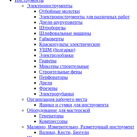
Инструменты
Электроинструменты
Отбойные молотки
Электроинструменты для различных работ
Дрели-шуруповерты
Штроборезы
Шлифовальные машины
Гайковерты
Краскопульты электрические
УШМ (болгарки)
Электролобзики
Граверы
Миксеры строительные
Строительные фены
Перфораторы
Дрели
Фрезеры
Электрорубанки
Организация рабочего места
Ящики и сумки для инструмента
Оборудование для мастерской
Генераторы
Компрессоры
Малярно, Измерительно, Разметочный инструмент
Валики, Кисти, Бюгели