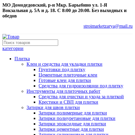
МО Домодедовский, р-н Мкр. Барыбино ул. 1-Я
Вокзальная д. 5А и д. 18. С 8:00 до 20:00. Без выходных и
обедов
stroimarketzarya@mail.ru
категории
Плитка
Клеи и средства для укладки плитки
Грунтовки под плитку
Цементные плиточные клеи
Готовые клеи для плитки
Средства для гидроизоляции под плитку
Инструменты для плиточных работ
Средства для очистки и ухода за плиткой
Крестики и СВП для плитки
Затирки для швов плитки
Затирки полимерные для плитки
Затирки полиуретановые для плитки
Затирки эпоксидные для плитки
Затирки цементные для плитки
Затирки силиконовые для плитки