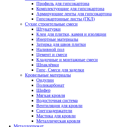
Профиль для гипсокартона
Комплектующие для гипсокартона
Армирующие ленты для гипсокартона
Гипсокартонные листы (ГКЛ)
Сухие строительные смеси
Штукатурки
Клеи для плитки, камня и изоляции
Инертные материалы
Затирка для швов плитки
Наливной пол
Цемент и смеси
Кладочные и монтажные смеси
Шпаклёвки
Гипс, Смеси для заделки
Кровельные материалы
Ондулин
Поликарбонат
Шифер
Мягкая кровля
Водосточная система
Вентиляция для кровли
Снегозадержатели
Мастика для кровли
Металлическая кровля
Металлопрокат