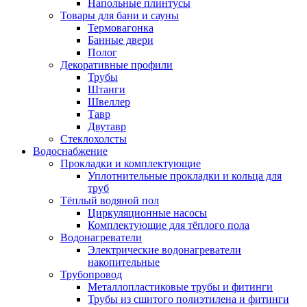
Напольные плинтусы
Товары для бани и сауны
Термовагонка
Банные двери
Полог
Декоративные профили
Трубы
Штанги
Швеллер
Тавр
Двутавр
Стеклохолсты
Водоснабжение
Прокладки и комплектующие
Уплотнительные прокладки и кольца для
труб
Тёплый водяной пол
Циркуляционные насосы
Комплектующие для тёплого пола
Водонагреватели
Электрические водонагреватели
накопительные
Трубопровод
Металлопластиковые трубы и фитинги
Трубы из сшитого полиэтилена и фитинги