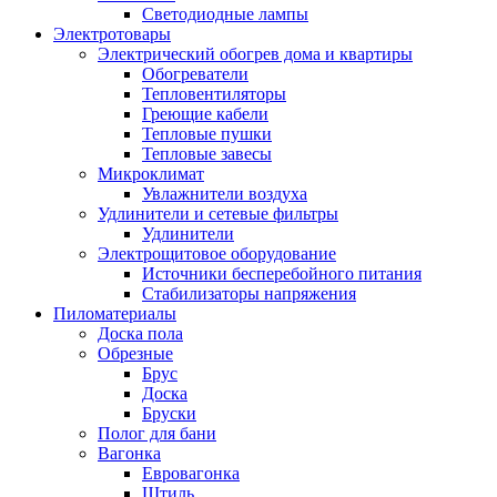
Светодиодные лампы
Электротовары
Электрический обогрев дома и квартиры
Обогреватели
Тепловентиляторы
Греющие кабели
Тепловые пушки
Тепловые завесы
Микроклимат
Увлажнители воздуха
Удлинители и сетевые фильтры
Удлинители
Электрощитовое оборудование
Источники бесперебойного питания
Стабилизаторы напряжения
Пиломатериалы
Доска пола
Обрезные
Брус
Доска
Бруски
Полог для бани
Вагонка
Евровагонка
Штиль