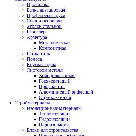
Проволока
Балка двутавровая
Профильная труба
Сваи и оголовки
Уголок стальной
Швеллер
Арматура
Металлическая
Композитная
Штакетник
Полоса
Круглая труба
Листовой металл
Холоднокатаный
Горячекатаный
Профнастил
Алюминиевый рифленый
Оцинкованный
Стройматериалы
Изоляционные материалы
Теплоизоляция
Гидроизоляция
Пароизоляция
Блоки для строительства
Плиты пазогребневые