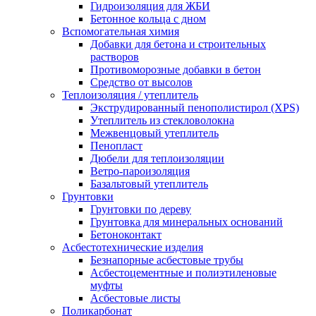
Гидроизоляция для ЖБИ
Бетонное кольца с дном
Вспомогательная химия
Добавки для бетона и строительных
растворов
Противоморозные добавки в бетон
Средство от высолов
Теплоизоляция / утеплитель
Экструдированный пенополистирол (XPS)
Утеплитель из стекловолокна
Межвенцовый утеплитель
Пенопласт
Дюбели для теплоизоляции
Ветро-пароизоляция
Базальтовый утеплитель
Грунтовки
Грунтовки по дереву
Грунтовка для минеральных оснований
Бетоноконтакт
Асбестотехнические изделия
Безнапорные асбестовые трубы
Асбестоцементные и полиэтиленовые
муфты
Асбестовые листы
Поликарбонат