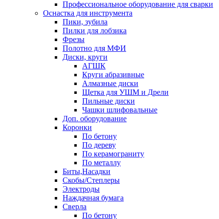
Профессиональное оборудование для сварки
Оснастка для инструмента
Пики, зубила
Пилки для лобзика
Фрезы
Полотно для МФИ
Диски, круги
АГШК
Круги абразивные
Алмазные диски
Щетка для УШМ и Дрели
Пильные диски
Чашки шлифовальные
Доп. оборудование
Коронки
По бетону
По дереву
По керамограниту
По металлу
Биты,Насадки
Скобы/Степлеры
Электроды
Наждачная бумага
Сверла
По бетону