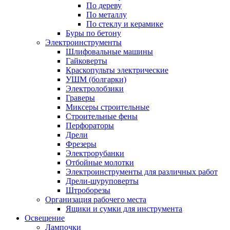
По дереву
По металлу
По стеклу и керамике
Буры по бетону
Электроинструменты
Шлифовальные машины
Гайковерты
Краскопульты электрические
УШМ (болгарки)
Электролобзики
Граверы
Миксеры строительные
Строительные фены
Перфораторы
Дрели
Фрезеры
Электрорубанки
Отбойные молотки
Электроинструменты для различных работ
Дрели-шуруповерты
Штроборезы
Организация рабочего места
Ящики и сумки для инструмента
Освещение
Лампочки