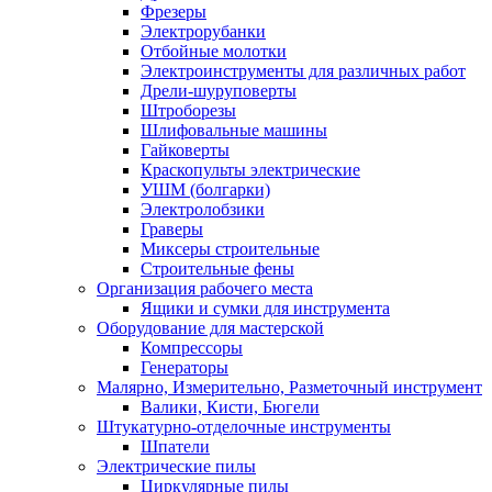
Фрезеры
Электрорубанки
Отбойные молотки
Электроинструменты для различных работ
Дрели-шуруповерты
Штроборезы
Шлифовальные машины
Гайковерты
Краскопульты электрические
УШМ (болгарки)
Электролобзики
Граверы
Миксеры строительные
Строительные фены
Организация рабочего места
Ящики и сумки для инструмента
Оборудование для мастерской
Компрессоры
Генераторы
Малярно, Измерительно, Разметочный инструмент
Валики, Кисти, Бюгели
Штукатурно-отделочные инструменты
Шпатели
Электрические пилы
Циркулярные пилы