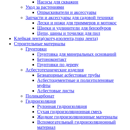
Насосы для скважин
Уход за растениями
Опрыскиватели и аксессуары
Запчасти и аксессуары для садовой техники
Лески и ножи для триммеров и мотокос
Шнеки и удлинители для бензобуров
Цепи, шины и точилки для пил
Клейкая лента(скотч,изолента,торц лента)
Строительные материалы
Грунтовки
Грунтовка для минеральных оснований
Бетоноконтакт
Грунтовки по дереву
Асбестотехнические изделия
Безнапорные асбестовые трубы
Асбестоцементные и полиэтиленовые
муфты
Асбестовые листы
Поликарбонат
Гидроизоляция
Рулонная гидроизоляция
Сухая гидроизоляционная смесь
Жидкие гидроизоляционные материалы
Вспомогательный гидроизоляционный
материал