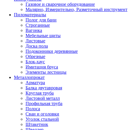
Газовое и сварочное оборудование
Малярно, Измерительно, Разметочный инструмент
Пиломатериалы
Полог для бани
Строганные
Вагонка
Мебельные щиты
Листовые
Доска пола
Подоконники деревянные
Обрезные
Блок-хаус
Имитация бруса
Элементы лестницы
Металлопрокат
Арматура
Балка двутавровая
Круглая труба
Листовой металл
Профильная труба
Полоса
Сваи и оголовки
Уголок стальной
Штакетник
Швеллер