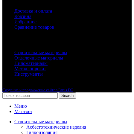
Доставка и оплата
Корзина
Избранное
Сравнение товаров
Каталог
Строительные материалы
Отделочные материалы
Пиломатериалы
Металлопрокат
Инструменты
2010-2024 © Интернет-магазин с лучшими ценами !
Создание и продвижение сайтов Parus DG
Search
Меню
Магазин
Строительные материалы
Асбестотехнические изделия
Гидроизоляция