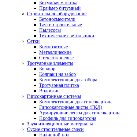
Битумная мастика
Праймер битумный
Строительное оборудование
Бетоносмесители
Тачки строительные
Пылесосы
Технические светильники
Сетки
Композитные
Металлические
Стеклотканевые
Тротуарные элементы
Бордюр
Колпаки на забор
Комплектующие для забора
Тротуарная плитка
Водослив
Гипсокартонные системы
Комплектующие для гипсокартона
Гипсокартонные листы (ГКЛ)
Армирующие ленты для гипсокартона
Профиль для гипсокартона
Звукоизоляционные материалы
Сухие строительные смеси
Наливной пол