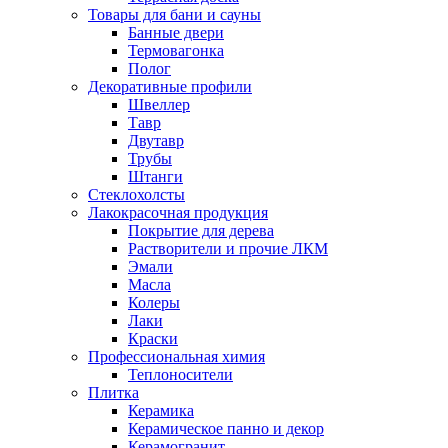
Товары для бани и сауны
Банные двери
Термовагонка
Полог
Декоративные профили
Швеллер
Тавр
Двутавр
Трубы
Штанги
Стеклохолсты
Лакокрасочная продукция
Покрытие для дерева
Растворители и прочие ЛКМ
Эмали
Масла
Колеры
Лаки
Краски
Профессиональная химия
Теплоносители
Плитка
Керамика
Керамическое панно и декор
Керамогранит