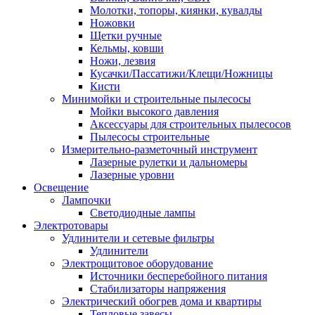
Молотки, топоры, киянки, кувалды
Ножовки
Щетки ручные
Кельмы, ковши
Ножи, лезвия
Кусачки/Пассатижи/Клещи/Ножницы
Кисти
Минимойки и строительные пылесосы
Мойки высокого давления
Аксессуары для строительных пылесосов
Пылесосы строительные
Измерительно-разметочный инструмент
Лазерные рулетки и дальномеры
Лазерные уровни
Освещение
Лампочки
Светодиодные лампы
Электротовары
Удлинители и сетевые фильтры
Удлинители
Электрощитовое оборудование
Источники бесперебойного питания
Стабилизаторы напряжения
Электрический обогрев дома и квартиры
Тепловые завесы