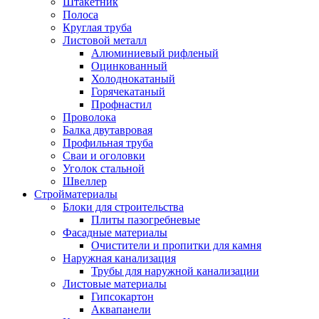
Штакетник
Полоса
Круглая труба
Листовой металл
Алюминиевый рифленый
Оцинкованный
Холоднокатаный
Горячекатаный
Профнастил
Проволока
Балка двутавровая
Профильная труба
Сваи и оголовки
Уголок стальной
Швеллер
Стройматериалы
Блоки для строительства
Плиты пазогребневые
Фасадные материалы
Очистители и пропитки для камня
Наружная канализация
Трубы для наружной канализации
Листовые материалы
Гипсокартон
Аквапанели