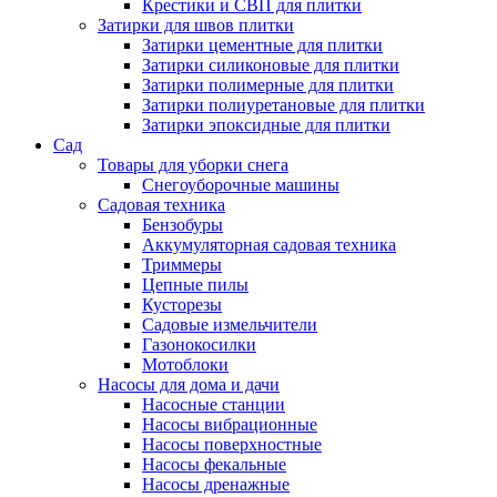
Крестики и СВП для плитки
Затирки для швов плитки
Затирки цементные для плитки
Затирки силиконовые для плитки
Затирки полимерные для плитки
Затирки полиуретановые для плитки
Затирки эпоксидные для плитки
Сад
Товары для уборки снега
Снегоуборочные машины
Садовая техника
Бензобуры
Аккумуляторная садовая техника
Триммеры
Цепные пилы
Кусторезы
Садовые измельчители
Газонокосилки
Мотоблоки
Насосы для дома и дачи
Насосные станции
Насосы вибрационные
Насосы поверхностные
Насосы фекальные
Насосы дренажные