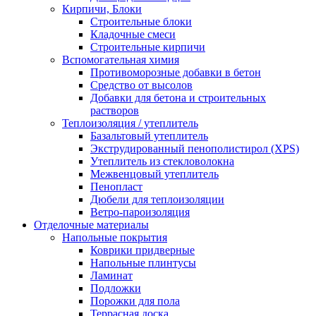
Кирпичи, Блоки
Строительные блоки
Кладочные смеси
Строительные кирпичи
Вспомогательная химия
Противоморозные добавки в бетон
Средство от высолов
Добавки для бетона и строительных
растворов
Теплоизоляция / утеплитель
Базальтовый утеплитель
Экструдированный пенополистирол (XPS)
Утеплитель из стекловолокна
Межвенцовый утеплитель
Пенопласт
Дюбели для теплоизоляции
Ветро-пароизоляция
Отделочные материалы
Напольные покрытия
Коврики придверные
Напольные плинтусы
Ламинат
Подложки
Порожки для пола
Террасная доска