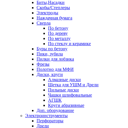
Биты,Насадки
Скобы/Степлеры
Электроды
Наждачная бумага
Сверла
По бетону
По дереву
По металлу
По стеклу и керамике
Буры по бетону
Пики, зубила
Пилки для лобзика
Фрезы
Полотно для МФИ
Диски, круги
Алмазные диски
Щетка для УШМ и Дрели
Пильные диски
Чашки шлифовальные
АГШК
Круги абразивные
Доп. оборудование
Электроинструменты
Перфораторы
Дрели