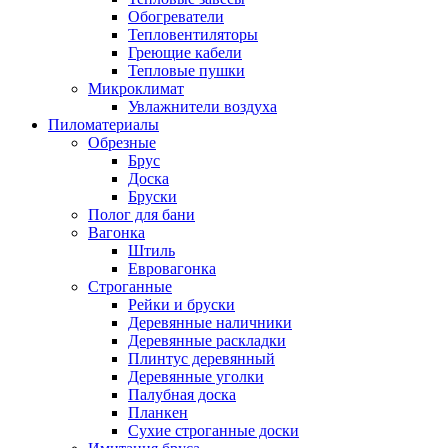
Обогреватели
Тепловентиляторы
Греющие кабели
Тепловые пушки
Микроклимат
Увлажнители воздуха
Пиломатериалы
Обрезные
Брус
Доска
Бруски
Полог для бани
Вагонка
Штиль
Евровагонка
Строганные
Рейки и бруски
Деревянные наличники
Деревянные раскладки
Плинтус деревянный
Деревянные уголки
Палубная доска
Планкен
Сухие строганные доски