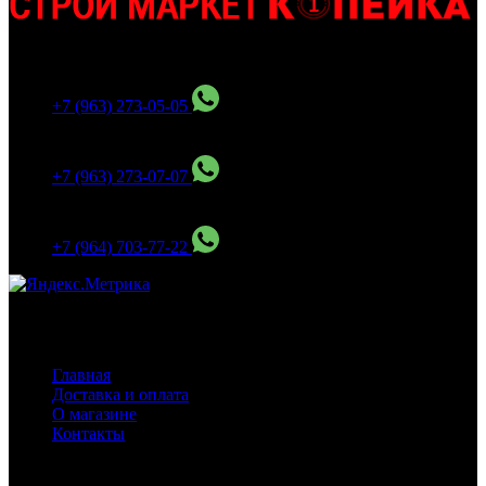
МО Домодедовский р-н Мкр. Барыбино ул. 1-Я
Вокзальная д.5А
+7 (963) 273-05-05
МО Домодедовский р-н Мкр. Барыбино ул. 1-Я
Вокзальная д.18
+7 (963) 273-07-07
МО Домодедово мкр Белые столбы ул. Щебанцево, дом
86
+7 (964) 703-77-22
Навигация
Главная
Доставка и оплата
О магазине
Контакты
Покупателям